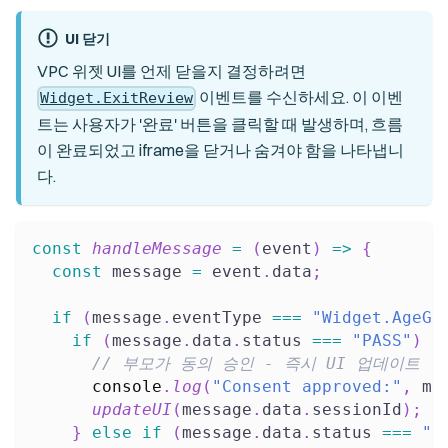
UI 닫기
VPC 위젯 UI를 언제 닫을지 결정하려면
이벤트를 수신하세요. 이 이벤
Widget.ExitReview
트는 사용자가 '완료' 버튼을 클릭할 때 발생하며, 흐름
이 완료되었고 iframe을 닫거나 숨겨야 함을 나타냅니
다.
const
handleMessage
=
(
event
)
=>
{
const
 message 
=
 event
.
data
;
if
(
message
.
eventType
===
"Widget.AgeGa
if
(
message
.
data
.
status
===
"PASS"
)
{
// 부모가 동의 승인 - 즉시 UI 업데이트
console
.
log
(
"Consent approved:"
,
 me
updateUI
(
message
.
data
.
sessionId
)
;
}
else
if
(
message
.
data
.
status
===
"F