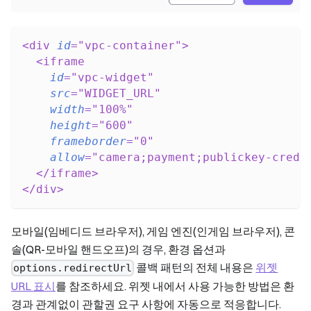
<
div
id
=
"
vpc-container
"
>
<
iframe
id
=
"
vpc-widget
"
src
=
"
WIDGET_URL
"
width
=
"
100%
"
height
=
"
600
"
frameborder
=
"
0
"
allow
=
"
camera;payment;publickey-crede
</
iframe
>
</
div
>
모바일(임베디드 브라우저), 게임 엔진(인게임 브라우저), 콘
솔(QR-모바일 핸드오프)의 경우, 환경 옵션과
콜백 패턴의 전체 내용은
위젯
options.redirectUrl
URL 표시
를 참조하세요. 위젯 내에서 사용 가능한 방법은 환
경과 관계없이 관할권 요구 사항에 자동으로 적응합니다.