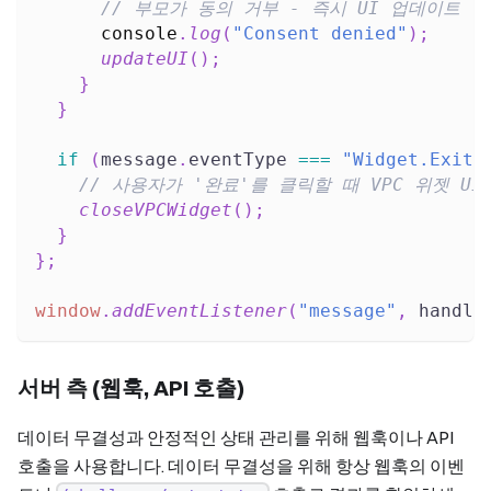
// 부모가 동의 거부 - 즉시 UI 업데이트
console
.
log
(
"Consent denied"
)
;
updateUI
(
)
;
}
}
if
(
message
.
eventType
===
"Widget.ExitR
// 사용자가 '완료'를 클릭할 때 VPC 위젯 UI
closeVPCWidget
(
)
;
}
}
;
window
.
addEventListener
(
"message"
,
 handle
서버 측 (웹훅, API 호출)
데이터 무결성과 안정적인 상태 관리를 위해 웹훅이나 API
호출을 사용합니다. 데이터 무결성을 위해 항상 웹훅의 이벤