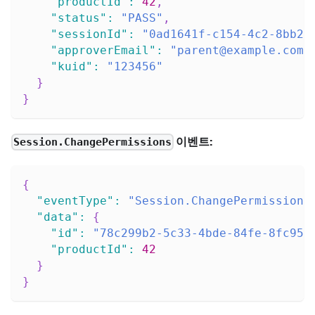
"productId"
:
42
,
"status"
:
"PASS"
,
"sessionId"
:
"0ad1641f-c154-4c2-8bb2-
"approverEmail"
:
"parent@example.com"
"kuid"
:
"123456"
}
}
이벤트:
Session.ChangePermissions
{
"eventType"
:
"Session.ChangePermissions
"data"
:
{
"id"
:
"78c299b2-5c33-4bde-84fe-8fc950
"productId"
:
42
}
}