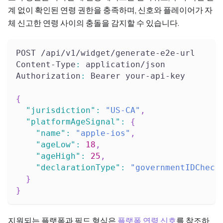
계 없이 확인된 연령 권한을 충족하며, 신호와 플레이어가 자
체 신고한 연령 사이의 충돌을 감지할 수 있습니다.
POST /api/v1/widget/generate-e2e-url
Content-Type
:
 application/json
Authorization
:
 Bearer your-api-key
{
"jurisdiction"
:
"US-CA"
,
"platformAgeSignal"
:
{
"name"
:
"apple-ios"
,
"ageLow"
:
18
,
"ageHigh"
:
25
,
"declarationType"
:
"governmentIDCheck
}
}
지원되는 플랫폼과 필드 형식은
플랫폼 연령 신호
를 참조하